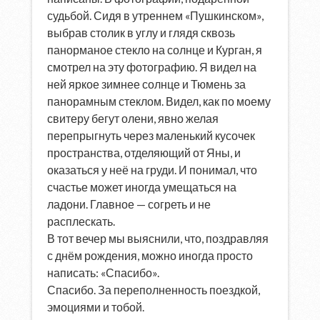
судьбой. Сидя в утреннем «Пушкинском»,
выбрав столик в углу и глядя сквозь
панорманое стекло на солнце и Курган, я
смотрел на эту фотографию. Я видел на
ней яркое зимнее солнце и Тюмень за
панорамным стеклом. Видел, как по моему
свитеру бегут олени, явно желая
перепрыгнуть через маленький кусочек
пространства, отделяющий от Яны, и
оказаться у неё на груди. И понимал, что
счастье может иногда умещаться на
ладони. Главное — согреть и не
расплескать.
В тот вечер мы выяснили, что, поздравляя
с днём рождения, можно иногда просто
написать: «Спасибо».
Спасибо. За переполненность поездкой,
эмоциями и тобой.