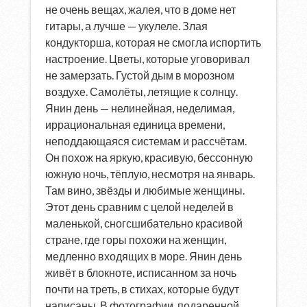
не очень вещах, жалея, что в доме нет
гитары, а лучше — укулеле. Злая
кондукторша, которая не смогла испортить
настроение. Цветы, которые уговоривал
не замерзать. Густой дым в морозном
воздухе. Самолёты, летящие к солнцу.
Янин день — нелинейная, неделимая,
иррациональная единица времени,
неподдающаяся системам и рассчётам.
Он похож на яркую, красивую, бессонную
южную ночь, тёплую, несмотря на январь.
Там вино, звёзды и любимые женщины.
Этот день сравним с целой неделей в
маленькой, сногсшибательно красивой
стране, где горы похожи на женщин,
медленно входящих в море. Янин день
живёт в блокноте, исписанном за ночь
почти на треть, в стихах, которые будут
написаны. В фотографии, подаренной