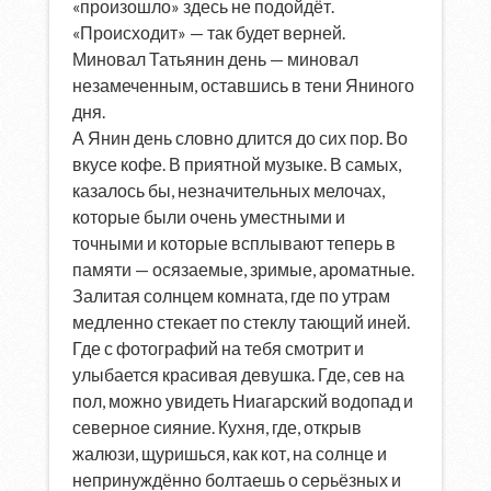
«произошло» здесь не подойдёт.
«Происходит» — так будет верней.
Миновал Татьянин день — миновал
незамеченным, оставшись в тени Яниного
дня.
А Янин день словно длится до сих пор. Во
вкусе кофе. В приятной музыке. В самых,
казалось бы, незначительных мелочах,
которые были очень уместными и
точными и которые всплывают теперь в
памяти — осязаемые, зримые, ароматные.
Залитая солнцем комната, где по утрам
медленно стекает по стеклу тающий иней.
Где с фотографий на тебя смотрит и
улыбается красивая девушка. Где, сев на
пол, можно увидеть Ниагарский водопад и
северное сияние. Кухня, где, открыв
жалюзи, щуришься, как кот, на солнце и
непринуждённо болтаешь о серьёзных и