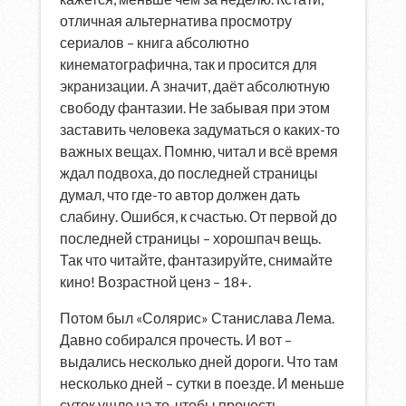
отличная альтернатива просмотру
сериалов – книга абсолютно
кинематографична, так и просится для
экранизации. А значит, даёт абсолютную
свободу фантазии. Не забывая при этом
заставить человека задуматься о каких-то
важных вещах. Помню, читал и всё время
ждал подвоха, до последней страницы
думал, что где-то автор должен дать
слабину. Ошибся, к счастью. От первой до
последней страницы – хорошпач вещь.
Так что читайте, фантазируйте, снимайте
кино! Возрастной ценз – 18+.
Потом был «Солярис» Станислава Лема.
Давно собирался прочесть. И вот –
выдались несколько дней дороги. Что там
несколько дней – сутки в поезде. И меньше
суток ушло на то, чтобы прочесть