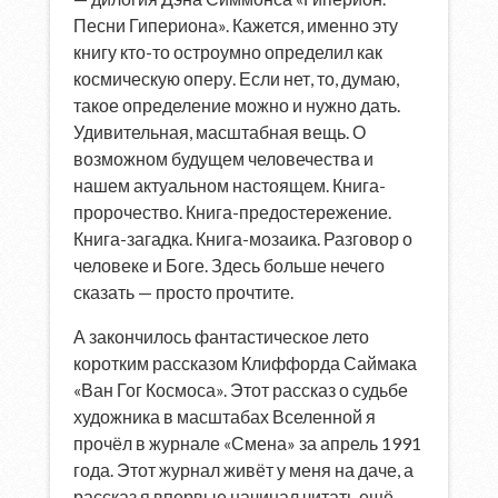
Песни Гипериона». Кажется, именно эту
книгу кто-то остроумно определил как
космическую оперу. Если нет, то, думаю,
такое определение можно и нужно дать.
Удивительная, масштабная вещь. О
возможном будущем человечества и
нашем актуальном настоящем. Книга-
пророчество. Книга-предостережение.
Книга-загадка. Книга-мозаика. Разговор о
человеке и Боге. Здесь больше нечего
сказать — просто прочтите.
А закончилось фантастическое лето
коротким рассказом Клиффорда Саймака
«Ван Гог Космоса». Этот рассказ о судьбе
художника в масштабах Вселенной я
прочёл в журнале «Смена» за апрель 1991
года. Этот журнал живёт у меня на даче, а
рассказ я впервые начинал читать ещё