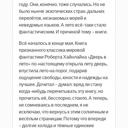
году. Они, конечно, тоже случались. Но не
было нынче экзотических стран, дальних
перелётов, незнакомых морей и
неведомых языков. А лето всё-таки стало
фантастическим. И причиной тому – книги.
Всё началось в конце мая. Книга
признанного классика мировой
фантастики Роберта Хайнлайна «Дверь в
лето» по-настоящему открыла лету дверь,
впустила лето на порог, подарив
ощущение свободы, юности и надежды на
лучшее. Дочитал – думал: вряд ли стану
когда-нибудь перечитывать эту книгу, но
прочитать её, бесспорно, стоило. А теперь,
не сомневаясь в последнем, я не
исключаю, что вернусь к этим солнечным и
весёлым страницам. Потому что впереди
– долгие холода и тёмные одинокие