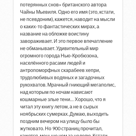
потерянных снов» британского автора
Чайны Мьевиля. Одно его имя (это, кстати,
не псевдоним), кажется, наводит на мысли
о каких-то фантастических мирах, а
название на обложке воистину
завораживает. И это первое впечатление
не обманывает. Удивительный мир
огромного города Нью-Кробюзона,
населённого расами людей и
антропоморфных скарабеев хепри,
трудолюбивых водяных и загадочных
рукохватов. Мрачный гниющий мегаполис,
над которым по ночам нависают
кошмарные злые тени… Хорошо, что я
читал эту книгу летом, а не в сырых
ноябрьских сумерках. Думаю, выходить
поздним вечером на улицу было бы
жутковато. Но 900 страниц прочитал,
кажется, меньше чем за неделю. Кстати,