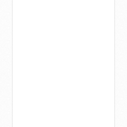
ФОТОГРАФ И НЕ
ФОТОГРАФ ИЛИ
БОКАЛ НА ПОЛТОРА
ЧЕЛОВЕКА
30 АПРЕЛЯ, 2017
ПОСВЯЩАЕТСЯ АНДРЕЮ ВАСИЛЬЕВУ
Собирались на фотосушку. Андрей
Васильев — фотограф без
фотоаппарата, поэтому для того, чтобы
застолбить себе место на бельёвой