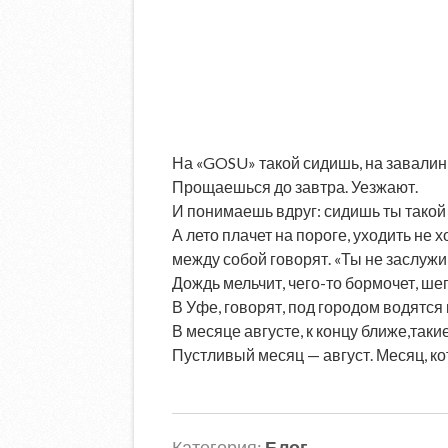
На «GOSU» такой сидишь, на завалинк
Прощаешься до завтра. Уезжают.
И понимаешь вдруг: сидишь ты такой 
А лето плачет на пороге, уходить не
между собой говорят. «Ты не заслужи
Дождь мельчит, чего-то бормочет, ше
В Уфе, говорят, под городом водятся
В месяце августе, к концу ближе,таки
Пустливый месяц — август. Месяц, к
Категория:
Блог
.