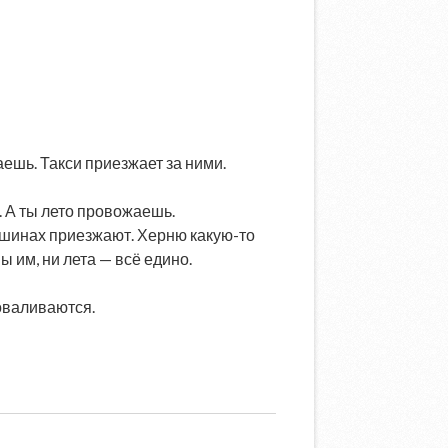
ешь. Такси приезжает за ними.
. А ты лето провожаешь.
 машинах приезжают. Херню какую-то
 им, ни лета — всё едино.
роваливаются.