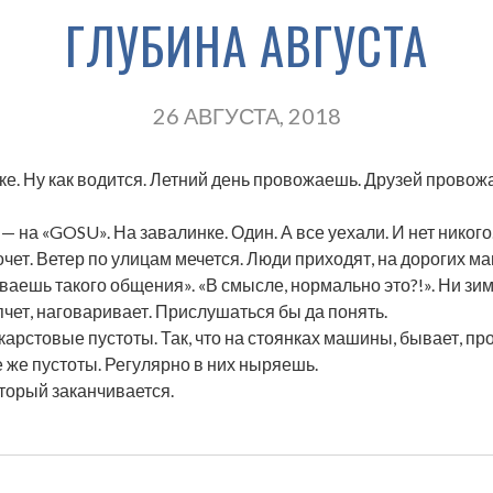
ГЛУБИНА АВГУСТА
26 АВГУСТА, 2018
е. Ну как водится. Летний день провожаешь. Друзей провожа
— на «GOSU». На завалинке. Один. А все уехали. И нет никого
 хочет. Ветер по улицам мечется. Люди приходят, на дорогих
ваешь такого общения». «В смысле, нормально это?!». Ни зимы
пчет, наговаривает. Прислушаться бы да понять.
 карстовые пустоты. Так, что на стоянках машины, бывает, п
е же пустоты. Регулярно в них ныряешь.
оторый заканчивается.