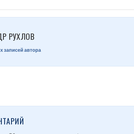
ДР РУХЛОВ
х записей автора
НТАРИЙ