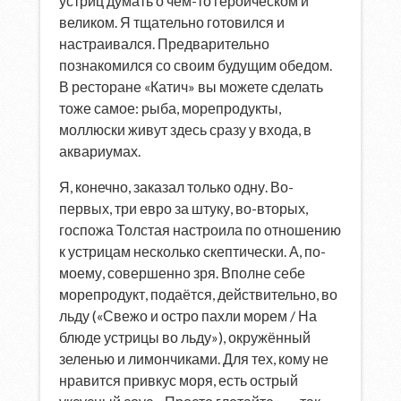
устриц думать о чём-то героическом и
великом. Я тщательно готовился и
настраивался. Предварительно
познакомился со своим будущим обедом.
В ресторане «Катич» вы можете сделать
тоже самое: рыба, морепродукты,
моллюски живут здесь сразу у входа, в
аквариумах.
Я, конечно, заказал только одну. Во-
первых, три евро за штуку, во-вторых,
госпожа Толстая настроила по отношению
к устрицам несколько скептически. А, по-
моему, совершенно зря. Вполне себе
морепродукт, подаётся, действительно, во
льду («Свежо и остро пахли морем / На
блюде устрицы во льду»), окружённый
зеленью и лимончиками. Для тех, кому не
нравится привкус моря, есть острый