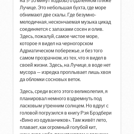
на 5-10 минут ходьбы) отдалённом пляже
Лучице. Это небольшая бухта, где море
обнимают две скалы. Где безумно-
мелодичная, нескончаемая музыка цикад
соединяется с запахами сосен и олив.
Здесь, пожалуй, самое чистое море,
которое я видел на черногорском
Адриатическом побережье, и без того
самом прозрачном, из тех, что я видел в
своей жизни. Здесь, на Лучице, в воде нет
мусора — изредка проплывает лишь хвоя
да обломки сосновых веток.
Здесь, среди всего этого великолепия, я
планировал немного вздремнуть под
ласковым утренним солнцем. Но вдруг с
головой погрузился в книгу Рэя Брэдбери
«Вино из одуванчиков». Там живёт лето,
плавает, как огромный голубой кит,