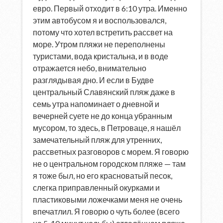
евро. Первый отходит в 6:10 утра. Именно
этим автобусом я и воспользовался,
потому что хотел встретить рассвет на
море. Утром пляжи не переполнены
туристами, вода кристальна, и в воде
отражается небо, внимательно
разглядывая дно. И если в Будве
центральный Славянский пляж даже в
семь утра напоминает о дневной и
вечерней суете не до конца убранным
мусором, то здесь, в Петроваце, я нашёл
замечательный пляж для утренних,
рассветных разговоров с морем. Я говорю
не о центральном городском пляже — там
я тоже был, но его красноватый песок,
слегка приправленный окурками и
пластиковыми ложечками меня не очень
впечатлил. Я говорю о чуть более (всего