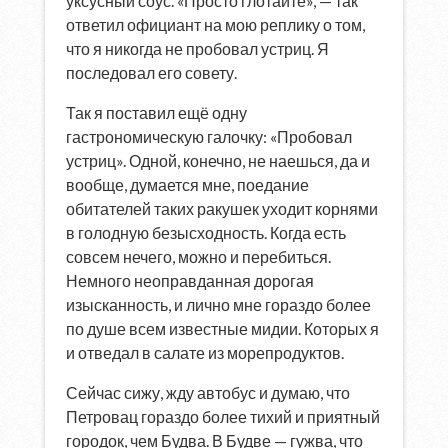
уксусный соус. «Просто глотайте», — так
ответил официант на мою реплику о том,
что я никогда не пробовал устриц. Я
последовал его совету.
Так я поставил ещё одну
гастрономическую галочку: «Пробовал
устриц». Одной, конечно, не наешься, да и
вообще, думается мне, поедание
обитателей таких ракушек уходит корнями
в голодную безысходность. Когда есть
совсем нечего, можно и перебиться.
Немного неоправданная дорогая
изысканность, и лично мне гораздо более
по душе всем известные мидии. Которых я
и отведал в салате из морепродуктов.
Сейчас сижу, жду автобус и думаю, что
Петровац гораздо более тихий и приятный
городок, чем Будва. В Будве — гужва, что