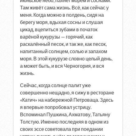
июньское небо, пахнет морем и соснами.
Там живёт сама жизнь. Всё, как сейчас у
меня. Когда можно в полдень, сидя на
берегу моря, вдыхая сосны и слушая
цикад, вцепиться зубами в початок
варёной кукурузы — горячий, как
раскалённый песок, и так же, как песок,
напитанный солнцем, солью и запахом
моря. В этой кукурузе словно целый день,
а может быть, и вся Черногория, и вся
жизнь.
Сейчас, когда солнце палит уже
совершенно нещадно, я сижу в ресторане
«Катич» на набережной Петроваца. Здесь
я впервые попробовал устрицу.
Вспоминал Пушкина, Ахматову, Татьяну
Толстую. Именно последняя в одном из
своих эссе советовала при поедании