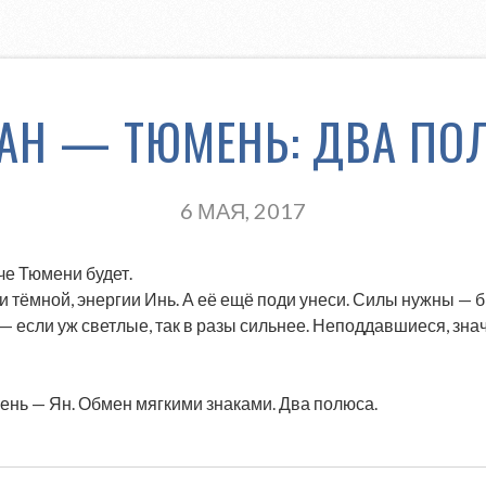
ГАН — ТЮМЕНЬ: ДВА ПО
6 МАЯ, 2017
че Тюмени будет.
и тёмной, энергии Инь. А её ещё поди унеси. Силы нужны — 
 — если уж светлые, так в разы сильнее. Неподдавшиеся, зна
мень — Ян. Обмен мягкими знаками. Два полюса.