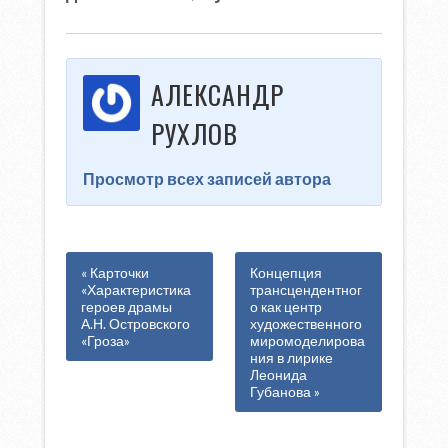
АЛЕКСАНДР
РУХЛОВ
Просмотр всех записей автора
« Карточки
Концепция
«Характеристика
трансцендентног
героев драмы
о как центр
А.Н. Островского
художественного
«Гроза»
миромоделирова
ния в лирике
Леонида
Губанова »