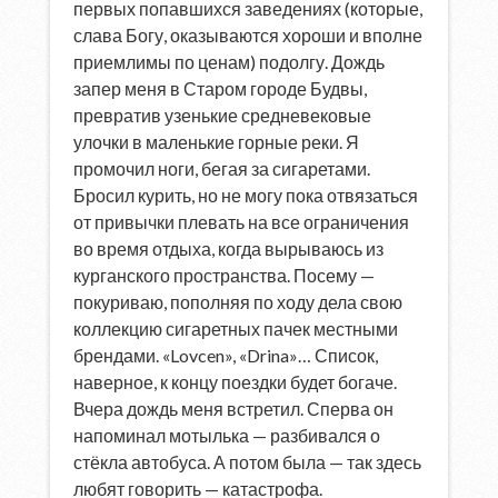
первых попавшихся заведениях (которые,
слава Богу, оказываются хороши и вполне
приемлимы по ценам) подолгу. Дождь
запер меня в Старом городе Будвы,
превратив узенькие средневековые
улочки в маленькие горные реки. Я
промочил ноги, бегая за сигаретами.
Бросил курить, но не могу пока отвязаться
от привычки плевать на все ограничения
во время отдыха, когда вырываюсь из
курганского пространства. Посему —
покуриваю, пополняя по ходу дела свою
коллекцию сигаретных пачек местными
брендами. «Lovcen», «Drina»… Список,
наверное, к концу поездки будет богаче.
Вчера дождь меня встретил. Сперва он
напоминал мотылька — разбивался о
стёкла автобуса. А потом была — так здесь
любят говорить — катастрофа.