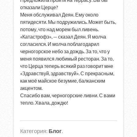
отказали Церце?
Меня обслуживал Деян. Ему около
пятидесяти. Мы подружились. Может быть,
потому, что над морем был ливень.
«Катастрофэ», — сказал Деян. Я молча
согласился. И молча поблагодарил
черногорское небо за дождь. За то, что у
меня появился любимый ресторан. За то,
что Церца теперь всякий раз говорит мне
«Здравствуй, здравствуй». С прекрасным,
как моё майское безумие, балканским
акцентом.
Спасибо вам, черногорские ливни. С вами
тепло. Хвала, дождю!
Категория:
Блог
.