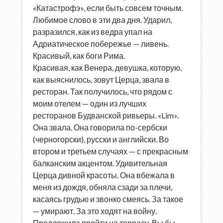
«Катастрофэ», если быть совсем точным.
Любимое слово в эти два дня. Ударил,
разразился, как из ведра упал на
Адриатическое побережье — ливень.
Красивый, как боги Рима.
Красивая, как Венера, девушка, которую,
как выяснилось, зовут Церца, звала в
ресторан. Так получилось, что рядом с
моим отелем — один из лучших
ресторанов Будванской ривьеры. «Lim».
Она звала. Она говорила по-сербски
(черногорски), русски и английски. Во
втором и третьем случаях — с прекрасным
балканским акцентом. Удивительная
Церца дивной красоты. Она вбежала в
меня из дождя, обняла сзади за плечи,
касаясь грудью и звонко смеясь. За такое
— умирают. За это ходят на войну.
Предложила пройти на террасу. Вы бы