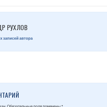
ДР РУХЛОВ
х записей автора
НТАРИЙ
ван.
Обязательные поля помечены
*