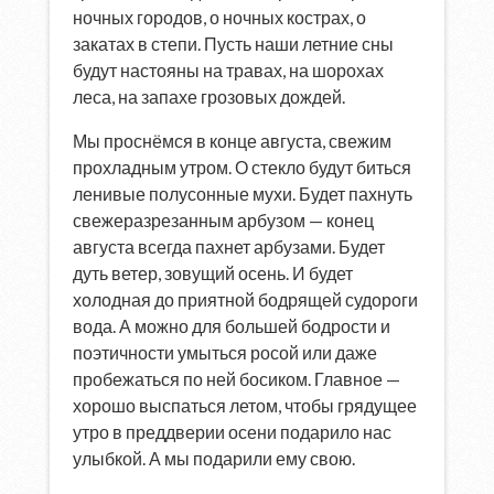
ночных городов, о ночных кострах, о
закатах в степи. Пусть наши летние сны
будут настояны на травах, на шорохах
леса, на запахе грозовых дождей.
Мы проснёмся в конце августа, свежим
прохладным утром. О стекло будут биться
ленивые полусонные мухи. Будет пахнуть
свежеразрезанным арбузом — конец
августа всегда пахнет арбузами. Будет
дуть ветер, зовущий осень. И будет
холодная до приятной бодрящей судороги
вода. А можно для большей бодрости и
поэтичности умыться росой или даже
пробежаться по ней босиком. Главное —
хорошо выспаться летом, чтобы грядущее
утро в преддверии осени подарило нас
улыбкой. А мы подарили ему свою.