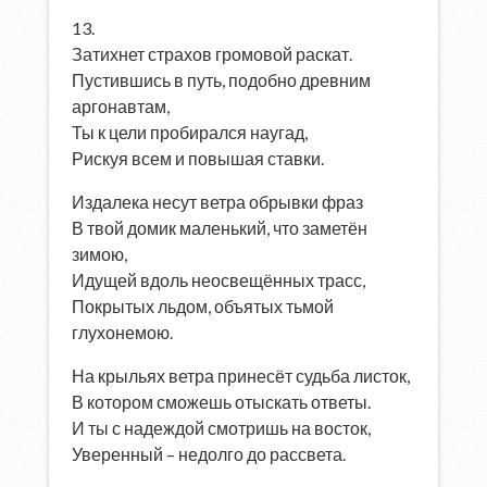
13.
Затихнет страхов громовой раскат.
Пустившись в путь, подобно древним
аргонавтам,
Ты к цели пробирался наугад,
Рискуя всем и повышая ставки.
Издалека несут ветра обрывки фраз
В твой домик маленький, что заметён
зимою,
Идущей вдоль неосвещённых трасс,
Покрытых льдом, объятых тьмой
глухонемою.
На крыльях ветра принесёт судьба листок,
В котором сможешь отыскать ответы.
И ты с надеждой смотришь на восток,
Уверенный – недолго до рассвета.