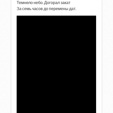
Темнело небо. Догорал закат
За семь часов до перемены дат.