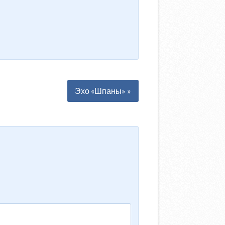
Эхо «Шпаны» »