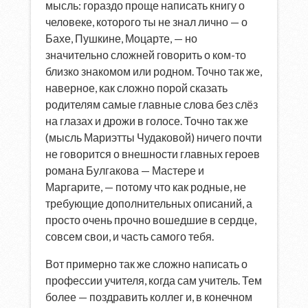
мысль: гораздо проще написать книгу о
человеке, которого ты не знал лично — о
Бахе, Пушкине, Моцарте, — но
значительно сложней говорить о ком-то
близко знакомом или родном. Точно так же,
наверное, как сложно порой сказать
родителям самые главные слова без слёз
на глазах и дрожи в голосе. Точно так же
(мысль Мариэтты Чудаковой) ничего почти
не говорится о внешности главных героев
романа Булгакова — Мастере и
Маргарите, — потому что как родные, не
требующие дополнительных описаний, а
просто очень прочно вошедшие в сердце,
совсем свои, и часть самого тебя.
Вот примерно так же сложно написать о
профессии учителя, когда сам учитель. Тем
более — поздравить коллег и, в конечном