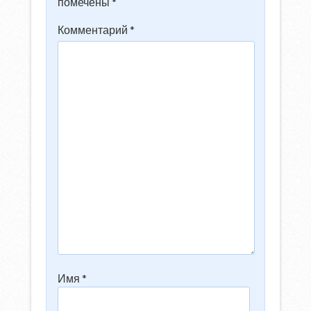
помечены
*
Комментарий
*
Имя
*