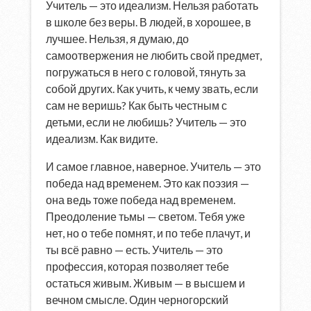
Учитель — это идеализм. Нельзя работать
в школе без веры. В людей, в хорошее, в
лучшее. Нельзя, я думаю, до
самоотвержения не любить свой предмет,
погружаться в него с головой, тянуть за
собой других. Как учить, к чему звать, если
сам не веришь? Как быть честным с
детьми, если не любишь? Учитель — это
идеализм. Как видите.
И самое главное, наверное. Учитель — это
победа над временем. Это как поэзия —
она ведь тоже победа над временем.
Преодоление тьмы — светом. Тебя уже
нет, но о тебе помнят, и по тебе плачут, и
ты всё равно — есть. Учитель — это
профессия, которая позволяет тебе
остаться живым. Живым — в высшем и
вечном смысле. Один черногорский