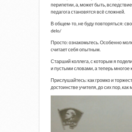
перипетии, а, может быть, вследстви
педагога становятся всё сложней.
В общем-то, не буду повторяться: св
delo/
Просто: ознакомьтесь. Особенно молод
считает себя опытным.
Старший коллега, с которым я подел
и пустыми словами, а теперь многое 
Прислушайтесь: как громко и торжеств
достоинстве учителя, до сих пор, как 