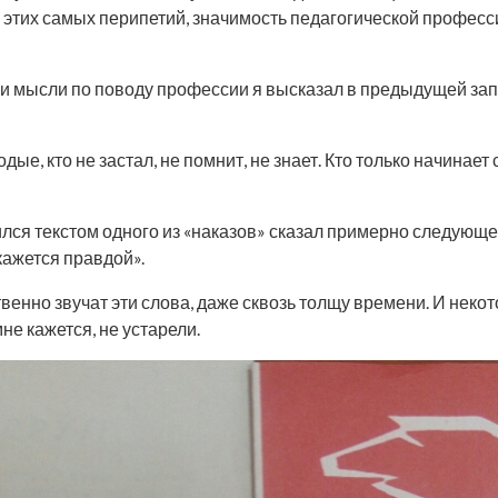
е этих самых перипетий, значимость педагогической професси
ои мысли по поводу профессии я высказал в предыдущей запис
ые, кто не застал, не помнит, не знает. Кто только начинает
ился текстом одного из «наказов» сказал примерно следующе
кажется правдой».
енно звучат эти слова, даже сквозь толщу времени. И некотор
мне кажется, не устарели.