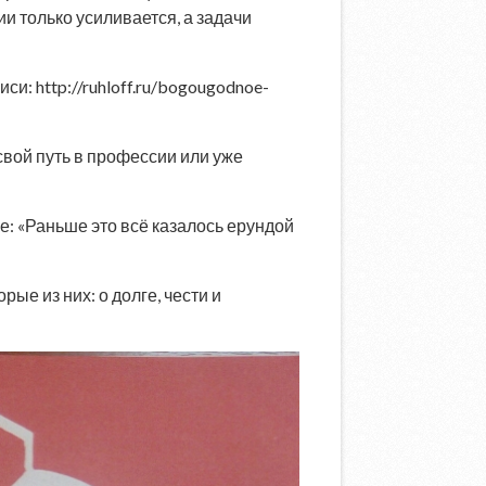
и только усиливается, а задачи
и: http://ruhloff.ru/bogougodnoe-
 свой путь в профессии или уже
е: «Раньше это всё казалось ерундой
ые из них: о долге, чести и