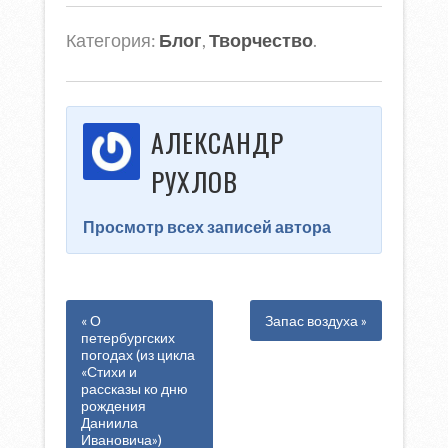
Категория:
Блог
,
Творчество
.
АЛЕКСАНДР
РУХЛОВ
Просмотр всех записей автора
« О
Запас воздуха »
петербургских
погодах (из цикла
«Стихи и
рассказы ко дню
рождения
Даниила
Ивановича»)