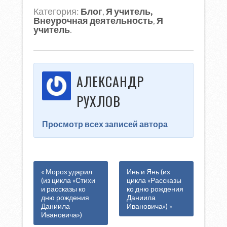
Категория:
Блог
,
Я учитель,
Внеурочная деятельность
,
Я
учитель
.
АЛЕКСАНДР
РУХЛОВ
Просмотр всех записей автора
« Мороз ударил
Инь и Янь (из
(из цикла «Стихи
цикла «Рассказы
и рассказы ко
ко дню рождения
дню рождения
Даниила
Даниила
Ивановича») »
Ивановича»)