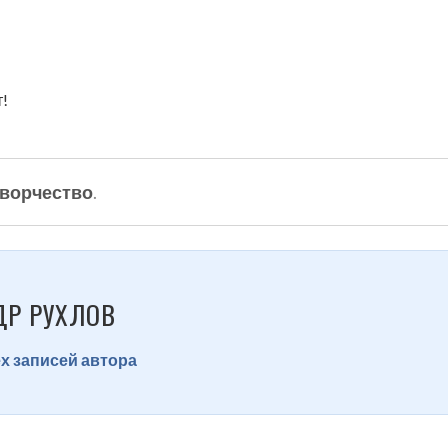
т!
ворчество
.
ДР РУХЛОВ
х записей автора