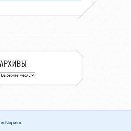
АРХИВЫ
Архивы
by Napalm
.