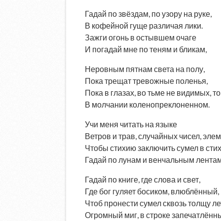
Гадай по звёздам, по узору на руке,
В кофейной гуще различая лики.
Зажги огонь в остывшем очаге
И погадай мне по теням и бликам,
Неровным пятнам света на полу,
Пока трещат тревожные поленья,
Пока в глазах, во тьме не видимых, т
В молчании коленопреклоненном.
Учи меня читать на языке
Ветров и трав, случайных чисел, эле
Чтобы стихию заключить сумел в стих
Гадай по лунам и венчальным лентам
Гадай по книге, где слова и свет,
Где бог гуляет босиком, влюблённый,
Чтоб пронести сумел сквозь толщу ле
Огромный миг, в строке запечатлённ